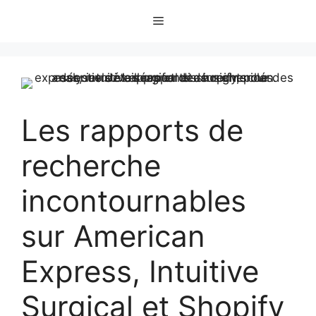
Skip
Menu
to
content
Les rapports de
recherche
incontournables
sur American
Express, Intuitive
Surgical et Shopify