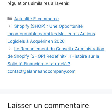
régulations similaires à l’avenir.
Catégories
Actualité E-commerce
Shopify (SHOP) : Une Opportunité
Incontournable parmi les Meilleures Actions
Logiciels à Acquérir en 2026
Le Remaniement du Conseil d’Administration
de Shopify (SHOP) Redéfinit-il l’Histoire sur la
Solidité Financière et au-delà ?
contact@alannaandcompany.com
Laisser un commentaire